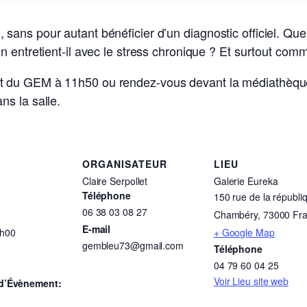
ans pour autant bénéficier d’un diagnostic officiel. Que
 entretient-il avec le stress chronique ? Et surtout comm
 du GEM à 11h50 ou rendez-vous devant la médiathèque
s la salle.
ORGANISATEUR
LIEU
Claire Serpollet
Galerie Eureka
Téléphone
150 rue de la républi
06 38 03 08 27
Chambéry
,
73000
Fr
E-mail
4h00
+ Google Map
gembleu73@gmail.com
Téléphone
04 79 60 04 25
Voir Lieu site web
 d’Évènement: