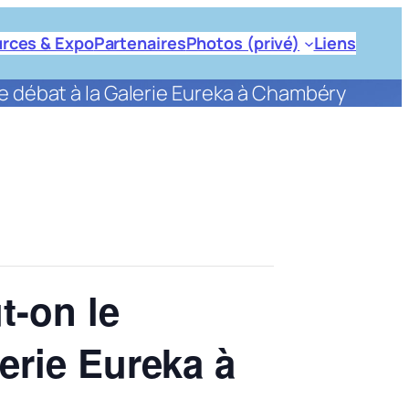
rces & Expo
Partenaires
Photos (privé)
Liens
ce débat à la Galerie Eureka à Chambéry
t-on le
erie Eureka à