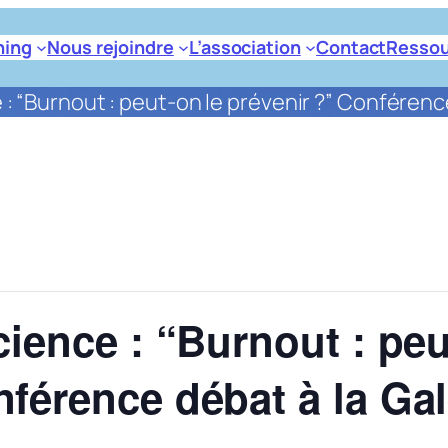
ning
Nous rejoindre
L’association
Contact
Ressou
e : “Burnout : peut-on le prévenir ?” Conféren
cience : “Burnout : peu
nférence débat à la Gal