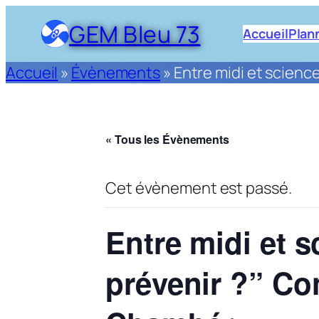
GEM Bleu 73
Accueil
Plan
Accueil
»
Évènements
»
Entre midi et scienc
« Tous les Évènements
Cet évènement est passé.
Entre midi et s
prévenir ?” Co