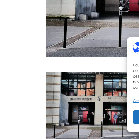
Pou
coo
ces
nav
con
Gér